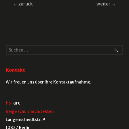
Beitragsnavigation
←
zurück
weiter
→
S
u
c
Kontakt
h
e
Wir freuen uns über Ihre Kontaktaufnahme.
n
n
hs
arc
a
helge schulz architekten
c
Langenscheidtstr. 9
h
10827 Berlin