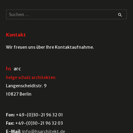
S
u
c
Kontakt
h
e
Wir freuen uns über Ihre Kontaktaufnahme.
n
n
hs
arc
a
helge schulz architekten
c
Langenscheidtstr. 9
h
10827 Berlin
:
Fon:
+49-(0)30-21 96 32 01
Fax:
+49-(0)30-21 96 32 03
E-Mail:
info@hsarchitekt.de