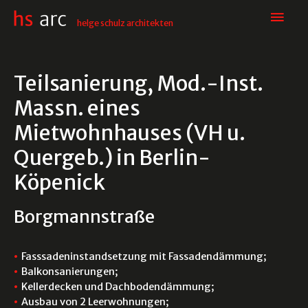
Hau
helge schulz architekten
Teilsanierung, Mod.-Inst.
Massn. eines
Mietwohnhauses (VH u.
Quergeb.) in Berlin-
Köpenick
Borgmannstraße
Fasssadeninstandsetzung mit Fassadendämmung;
Balkonsanierungen;
Kellerdecken und Dachbodendämmung;
Ausbau von 2 Leerwohnungen;