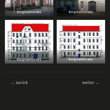
Borgmannstraße
Borgmannstraße
Borgmannstraße
Borgmannstraße
Beitragsnavigation
←
zurück
weiter
→